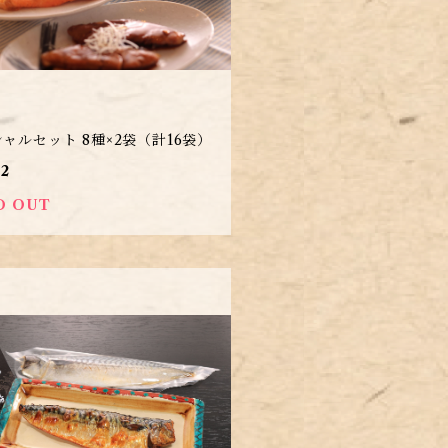
ャルセット 8種×2袋（計16袋）
82
D OUT