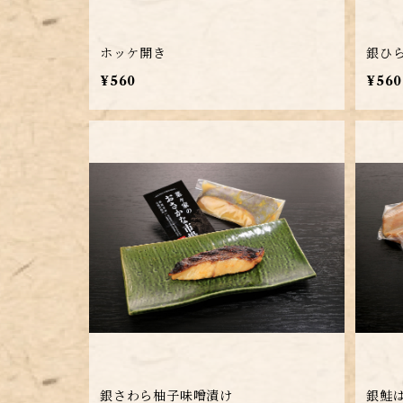
ホッケ開き
銀ひ
¥560
¥560
銀さわら柚子味噌漬け
銀鮭