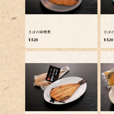
さばの味噌煮
さば
¥520
¥520