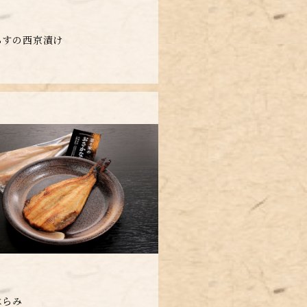
らすの西京漬け
はらみ