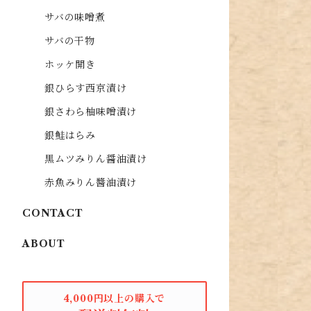
サバの味噌煮
サバの干物
ホッケ開き
銀ひらす西京漬け
銀さわら柚味噌漬け
銀鮭はらみ
黒ムツみりん醤油漬け
赤魚みりん醬油漬け
CONTACT
ABOUT
4,000円以上の購入で