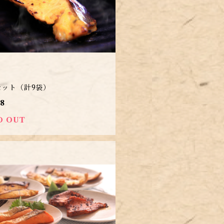
セット（計9袋）
78
D OUT