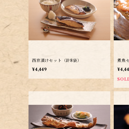
西京漬けセット（計8袋）
煮魚
¥4,449
¥4,4
SOL