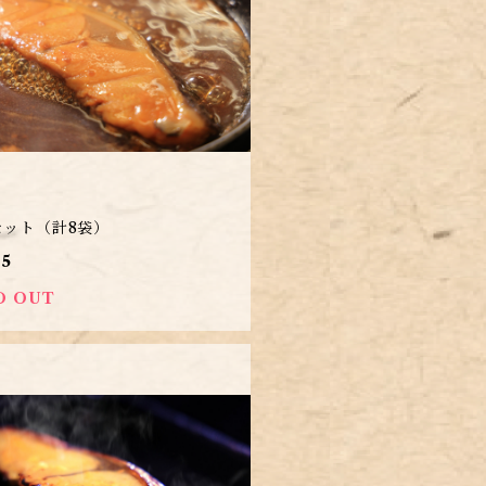
セット（計8袋）
45
D OUT