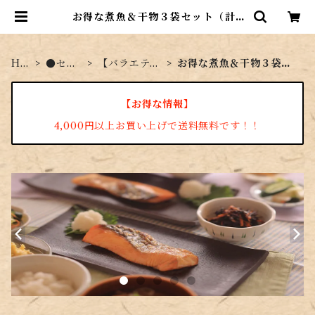
お得な煮魚＆干物３袋セット（計9
袋） | 菜々家のおさかな市場
HO
●セッ
【バラエティ
お得な煮魚＆干物３袋セ
ME
ト商品
セット】
ット（計9袋）
【お得な情報】
4,000円以上お買い上げで送料無料です！！