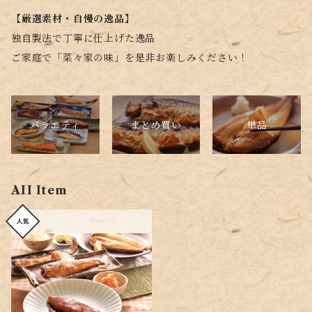
【厳選素材・自慢の逸品】
独自製法で丁寧に仕上げた逸品
ご家庭で「菜々家の味」を是非お楽しみください！
バラエティ
単品
まとめ買い
AII Item