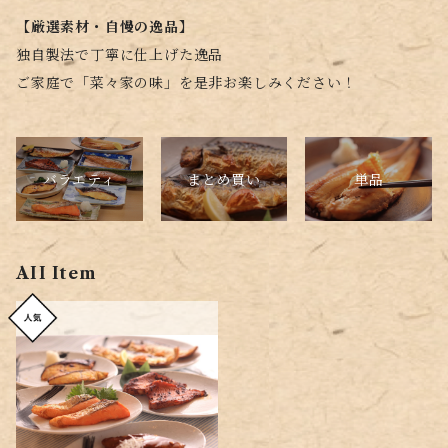
【厳選素材・自慢の逸品】
独自製法で丁寧に仕上げた逸品
ご家庭で「菜々家の味」を是非お楽しみください！
バラエティ
単品
まとめ買い
AII Item