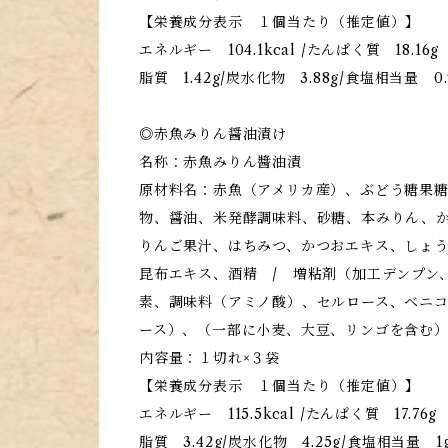
【栄養成分表示 １個当たり（推定値）】
エネルギー 104.1kcal /たんぱく質 18.16g
脂質 1.42g/炭水化物 3.88g/食塩相当量 0.
◎赤魚みりん醤油漬け
名称：赤魚みりん醬油漬
原材料名：赤魚（アメリカ産）、ぶどう糖果
物、醤油、米発酵調味料、砂糖、本みりん、
りんご果汁、はちみつ、かつおエキス、しょ
昆布エキス、酒精 / 増粘剤（加工デンプン
素、調味料（アミノ酸）、セルロース、ベニ
ース）、（一部に小麦、大豆、リンゴを含む
内容量：１切れ×３袋
【栄養成分表示 １個当たり（推定値）】
エネルギー 115.5kcal /たんぱく質 17.76g
脂質 3.42g/炭水化物 4.25g/食塩相当量 1