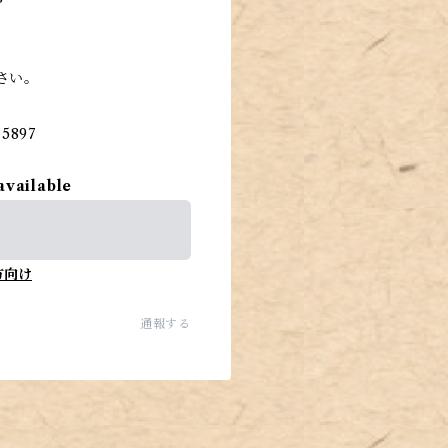
さい。
5897
available
方向け
通報する