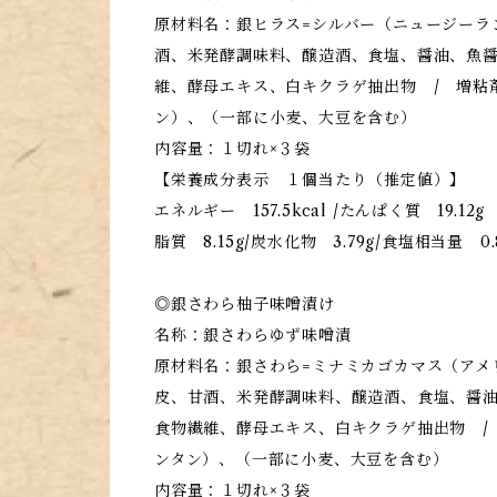
原材料名：銀ヒラス=シルバー（ニュージーラ
酒、米発酵調味料、醸造酒、食塩、醤油、魚
維、酵母エキス、白キクラゲ抽出物 / 増粘
ン）、（一部に小麦、大豆を含む）
内容量：１切れ×３袋
【栄養成分表示 １個当たり（推定値）】
エネルギー 157.5kcal /たんぱく質 19.12g
脂質 8.15g/炭水化物 3.79g/食塩相当量 0.
◎銀さわら柚子味噌漬け
名称：銀さわらゆず味噌漬
原材料名：銀さわら=ミナミカゴカマス（アメ
皮、甘酒、米発酵調味料、醸造酒、食塩、醤
食物繊維、酵母エキス、白キクラゲ抽出物 /
ンタン）、（一部に小麦、大豆を含む）
内容量：１切れ×３袋