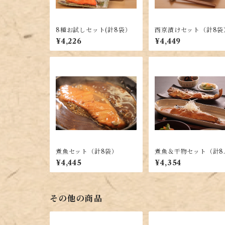
8種お試しセット(計8袋）
西京漬けセット（計8袋
¥4,226
¥4,449
煮魚セット（計8袋）
煮魚＆干物セット（計8
袋）
¥4,445
¥4,354
その他の商品