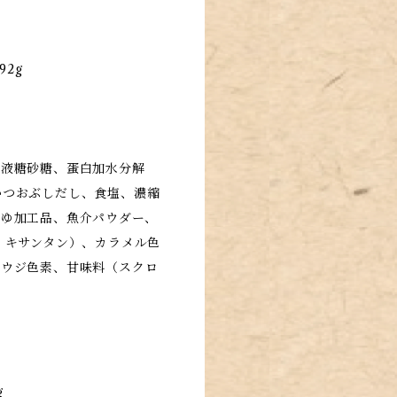
92g
糖液糖砂糖、蛋白加水分解
かつおぶしだし、食塩、濃縮
うゆ加工品、魚介パウダー、
、キサンタン）、カラメル色
コウジ色素、甘味料（スクロ
）
g