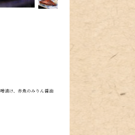
味噌漬け、赤魚のみりん醤油