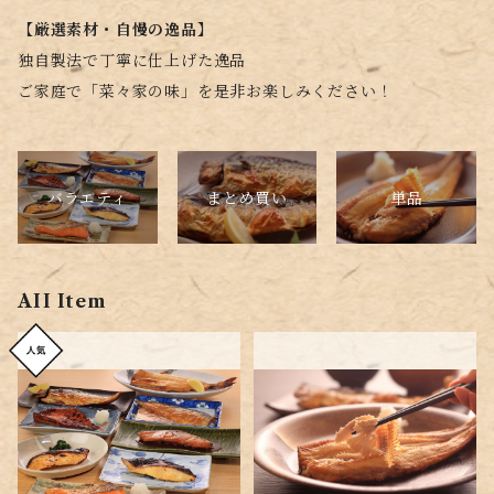
【厳選素材・自慢の逸品】
独自製法で丁寧に仕上げた逸品
ご家庭で「菜々家の味」を是非お楽しみください！
バラエティ
単品
まとめ買い
AII Item