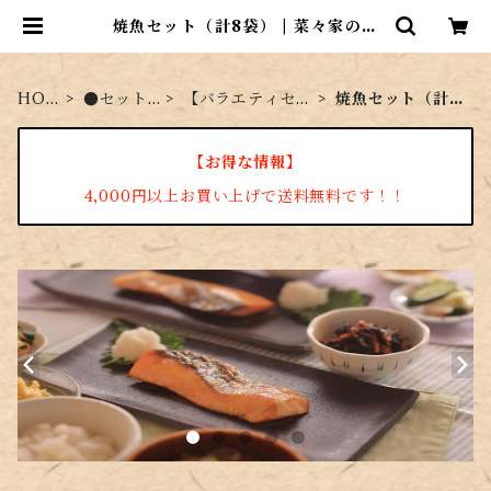
焼魚セット（計8袋） | 菜々家のお
さかな市場
HO
●セット
【バラエティセッ
焼魚セット（計8
ME
商品
ト】
袋）
【お得な情報】
4,000円以上お買い上げで送料無料です！！