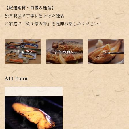
【厳選素材・自慢の逸品】
独自製法で丁寧に仕上げた逸品
ご家庭で「菜々家の味」を是非お楽しみください！
バラエティ
単品
まとめ買い
AII Item