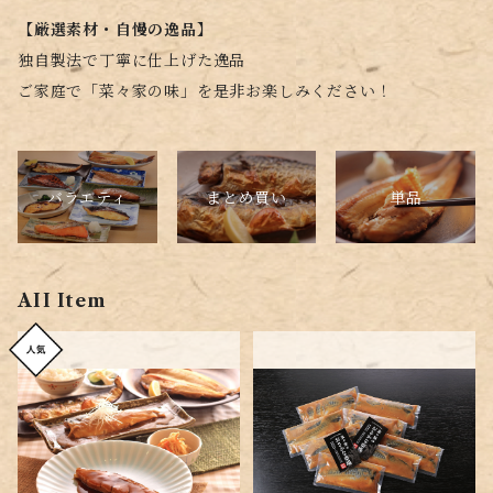
【厳選素材・自慢の逸品】
独自製法で丁寧に仕上げた逸品
ご家庭で「菜々家の味」を是非お楽しみください！
バラエティ
単品
まとめ買い
AII Item