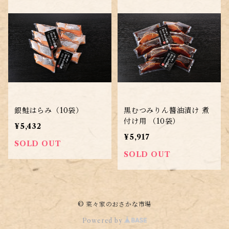
銀鮭はらみ（10袋）
黒むつみりん醬油漬け 煮
付け用 （10袋）
¥5,432
¥5,917
SOLD OUT
SOLD OUT
© 菜々家のおさかな市場
Powered by