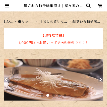
銀さわら柚子味噌漬け | 菜々家のお
さかな市場
HO
●セット
【まとめ買いセ
銀さわら柚子味噌
ME
商品
ット】
漬け
【お得な情報】
4,000円以上お買い上げで送料無料です！！