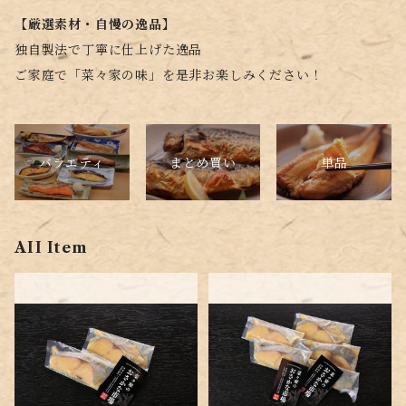
【厳選素材・自慢の逸品】
独自製法で丁寧に仕上げた逸品
ご家庭で「菜々家の味」を是非お楽しみください！
バラエティ
単品
まとめ買い
AII Item