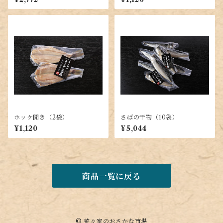
ホッケ開き（2袋）
さばの干物（10袋）
¥1,120
¥5,044
商品一覧に戻る
© 菜々家のおさかな市場