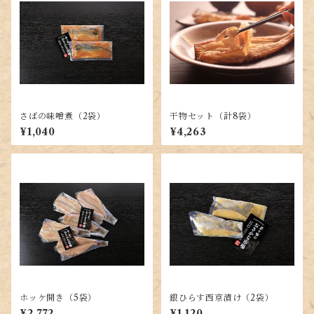
さばの味噌煮（2袋）
干物セット（計8袋）
¥1,040
¥4,263
ホッケ開き（5袋）
銀ひらす西京漬け（2袋）
¥2,772
¥1,120