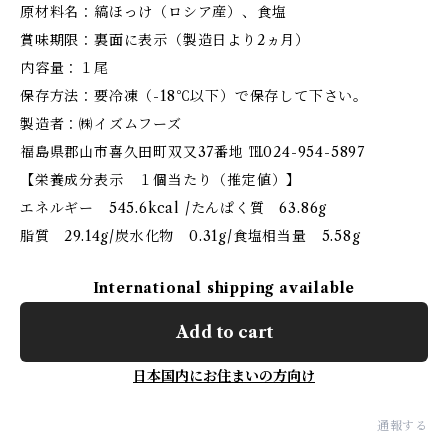
原材料名：縞ほっけ（ロシア産）、食塩
賞味期限：裏面に表示（製造日より2ヵ月）
内容量：１尾
保存方法：要冷凍（-18℃以下）で保存して下さい。
製造者：㈱イズムフーズ
福島県郡山市喜久田町双又37番地 ℡024-954-5897
【栄養成分表示 １個当たり（推定値）】
エネルギー 545.6kcal /たんぱく質 63.86g
脂質 29.14g/炭水化物 0.31g/食塩相当量 5.58g
International shipping available
Add to cart
日本国内にお住まいの方向け
通報する