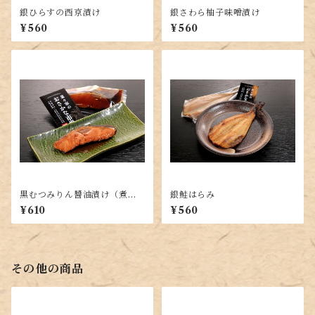
銀ひらすの西京漬け
銀さわら柚子味噌漬け
¥560
¥560
黒むつみりん醬油漬け（煮付
銀鮭はらみ
け用）
¥610
¥560
その他の商品