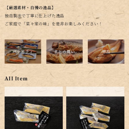
【厳選素材・自慢の逸品】
独自製法で丁寧に仕上げた逸品
ご家庭で「菜々家の味」を是非お楽しみください！
バラエティ
単品
まとめ買い
AII Item