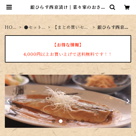
銀ひらす西京漬け | 菜々家のおさか
な市場
HOM
●セット商
【まとめ買いセッ
銀ひらす西京
E
品
ト】
漬け
【お得な情報】
4,000円以上お買い上げで送料無料です！！