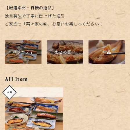
【厳選素材・自慢の逸品】
独自製法で丁寧に仕上げた逸品
ご家庭で「菜々家の味」を是非お楽しみください！
バラエティ
単品
まとめ買い
AII Item