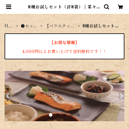
8種お試しセット（計8袋） | 菜々家
のおさかな市場
HO
●セット
【バラエティセ
8種お試しセット
ME
商品
ット】
（計8袋）
【お得な情報】
4,000円以上お買い上げで送料無料です！！