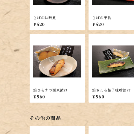
さばの味噌煮
さばの干物
¥520
¥520
銀ひらすの西京漬け
銀さわら柚子味噌漬け
¥560
¥560
その他の商品