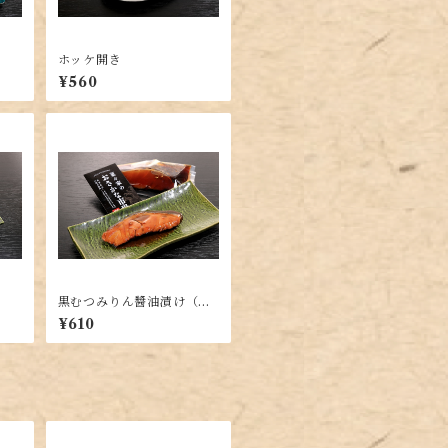
ホッケ開き
¥560
黒むつみりん醬油漬け（煮
付け用）
¥610