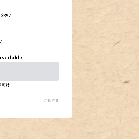
5897
g
available
方向け
通報する