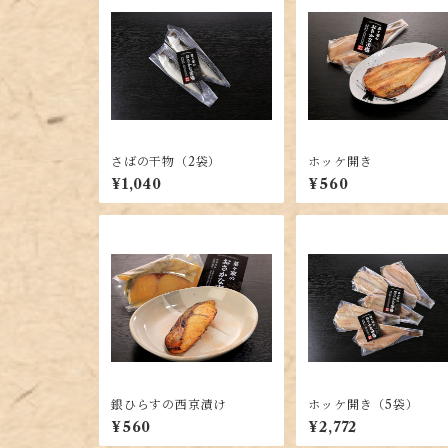
さばの干物（2袋）
ホッケ開き
¥1,040
¥560
銀ひらすの西京漬け
ホッケ開き（5袋）
¥560
¥2,772