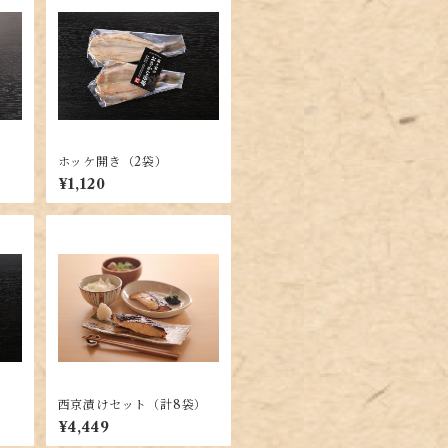
ホッケ開き（2袋）
¥1,120
西京漬けセット（計8袋）
¥4,449