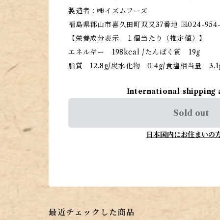
製造者：㈱イズムフーズ
福島県郡山市喜久田町双又37番地 ℡024-954-
【栄養成分表示 １個当たり（推定値）】
エネルギー 198kcal /たんぱく質 19g
脂質 12.8g/炭水化物 0.4g/食塩相当量 3.1
International shipping 
Sold out
日本国内にお住まいの
最近チェックした商品