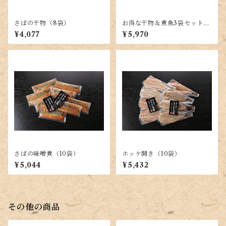
さばの干物（8袋）
お得な干物＆煮魚3袋セット
（計12袋）
¥4,077
¥5,970
さばの味噌煮（10袋）
ホッケ開き（10袋）
¥5,044
¥5,432
その他の商品