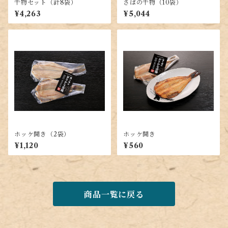
干物セット（計8袋）
さばの干物（10袋）
¥4,263
¥5,044
ホッケ開き（2袋）
ホッケ開き
¥1,120
¥560
商品一覧に戻る