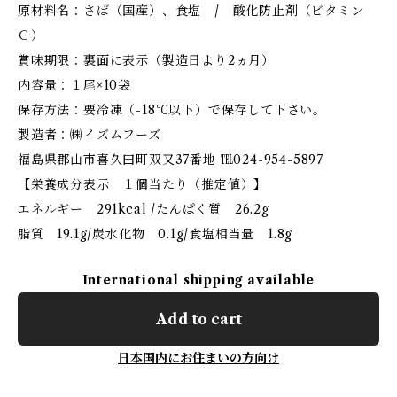
原材料名：さば（国産）、食塩 / 酸化防止剤（ビタミン
Ｃ）
賞味期限：裏面に表示（製造日より2ヵ月）
内容量：１尾×10袋
保存方法：要冷凍（-18℃以下）で保存して下さい。
製造者：㈱イズムフーズ
福島県郡山市喜久田町双又37番地 ℡024-954-5897
【栄養成分表示 １個当たり（推定値）】
エネルギー 291kcal /たんぱく質 26.2g
脂質 19.1g/炭水化物 0.1g/食塩相当量 1.8g
International shipping available
Add to cart
日本国内にお住まいの方向け