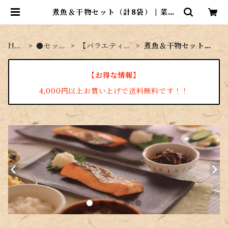
煮魚＆干物セット（計8袋） | 菜々
家のおさかな市場
HO
●セット
【バラエティセ
煮魚＆干物セット
ME
商品
ット】
（計8袋）
【お得な情報】
4,000円以上お買い上げで送料無料です！！