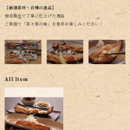
【厳選素材・自慢の逸品】
独自製法で丁寧に仕上げた逸品
ご家庭で「菜々家の味」を是非お楽しみください！
バラエティ
単品
まとめ買い
AII Item