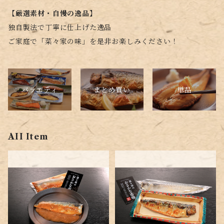
【厳選素材・自慢の逸品】
独自製法で丁寧に仕上げた逸品
ご家庭で「菜々家の味」を是非お楽しみください！
バラエティ
単品
まとめ買い
AII Item