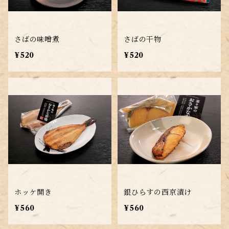
さばの味噌煮
さばの干物
¥520
¥520
ホッケ開き
銀ひらすの西京漬け
¥560
¥560