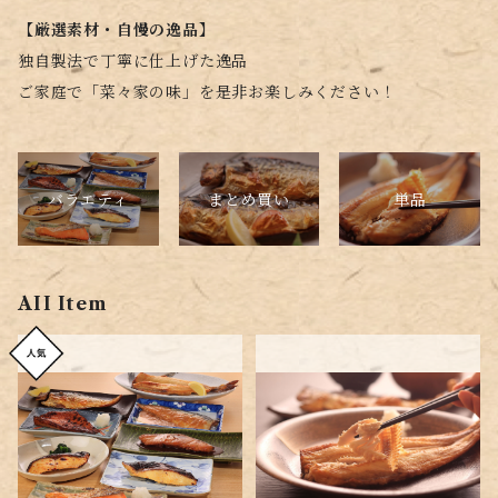
【厳選素材・自慢の逸品】
独自製法で丁寧に仕上げた逸品
ご家庭で「菜々家の味」を是非お楽しみください！
バラエティ
単品
まとめ買い
AII Item