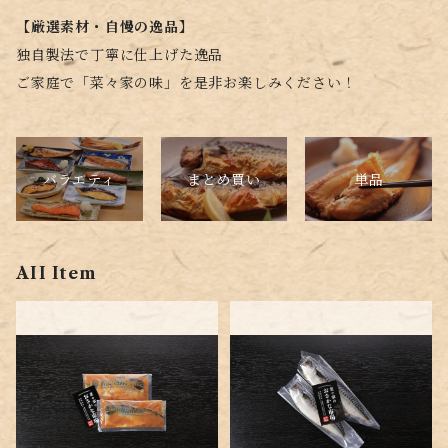
【厳選素材・自慢の逸品】
独自製法で丁寧に仕上げた逸品
ご家庭で「菜々家の味」を是非お楽しみください！
バラエティ
単品
まとめ買い
AII Item